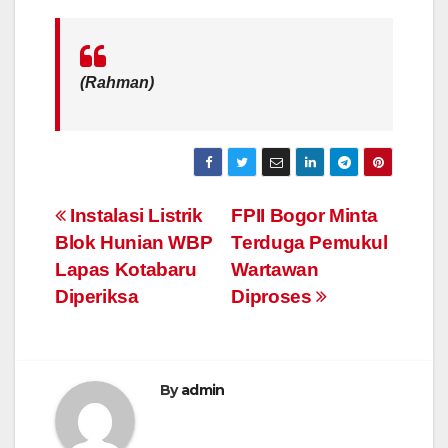
(Rahman)
Post
Instalasi Listrik
FPII Bogor Minta
Blok Hunian WBP
Terduga Pemukul
navigation
Lapas Kotabaru
Wartawan
Diperiksa
Diproses
By
admin