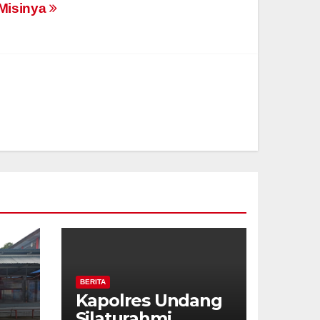
 Misinya
BERITA
u
Kapolres Undang
Silaturahmi