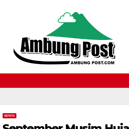
BERITA
September Musim Hujan