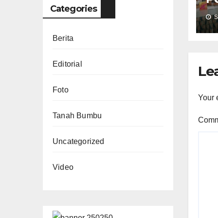
Categories
P
S
Berita
Editorial
Le
Foto
Your 
Tanah Bumbu
Com
Uncategorized
Video