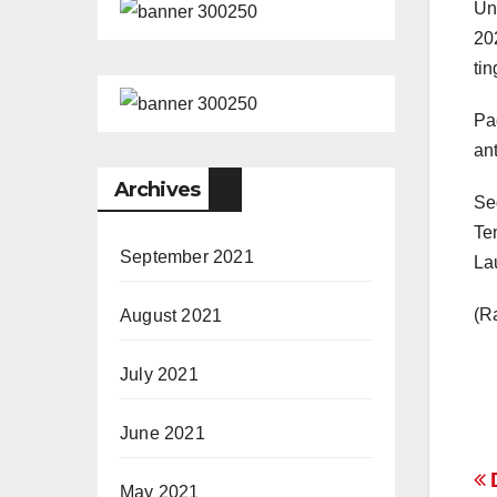
Un
20
ti
Pa
an
Archives
Se
Te
September 2021
La
(R
August 2021
July 2021
June 2021
P
D
May 2021