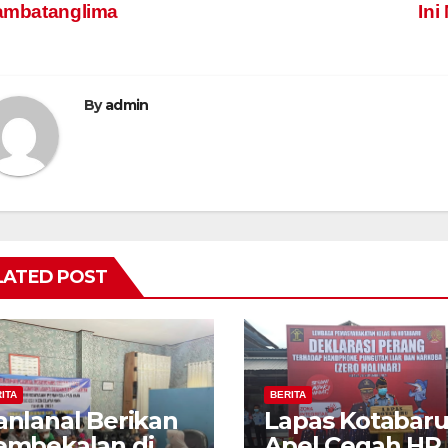
ambatanglima
Ini
avigation
By
admin
LATED POST
ITA
BERITA
anlanal Berikan
Lapas Kotabar
embekalan di
Apel Cegah HP,