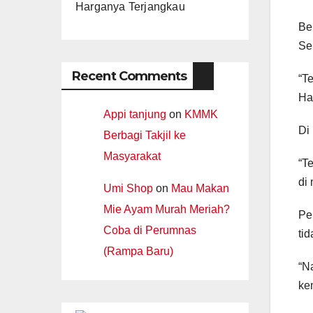
Harganya Terjangkau
Be
Se
Recent Comments
“T
Ha
Appi tanjung
on
KMMK
Di
Berbagi Takjil ke
Masyarakat
“T
di
Umi Shop
on
Mau Makan
Mie Ayam Murah Meriah?
Pe
Coba di Perumnas
ti
(Rampa Baru)
“Na
ke