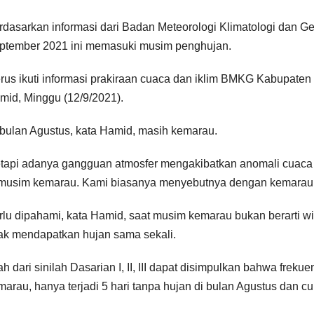
rdasarkan informasi dari Badan Meteorologi Klimatologi dan G
ptember 2021 ini memasuki musim penghujan.
erus ikuti informasi prakiraan cuaca dan iklim BMKG Kabupate
mid, Minggu (12/9/2021).
 bulan Agustus, kata Hamid, masih kemarau.
etapi adanya gangguan atmosfer mengakibatkan anomali cuaca t
 musim kemarau. Kami biasanya menyebutnya dengan kemarau
rlu dipahami, kata Hamid, saat musim kemarau bukan berarti w
dak mendapatkan hujan sama sekali.
h dari sinilah Dasarian I, II, III dapat disimpulkan bahwa freku
marau, hanya terjadi 5 hari tanpa hujan di bulan Agustus dan cu