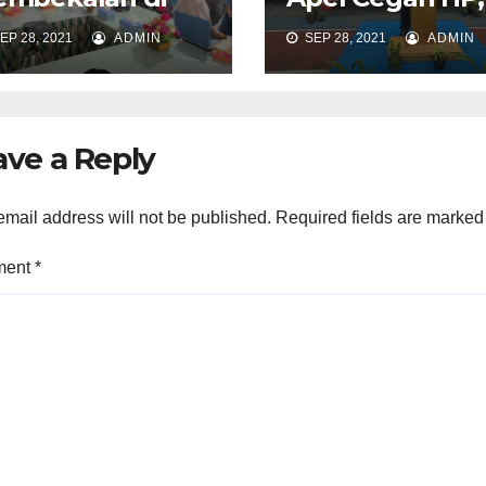
elatihan GPS
Pungli, Narkob
EP 28, 2021
ADMIN
SEP 28, 2021
ADMIN
ave a Reply
email address will not be published.
Required fields are marke
ment
*