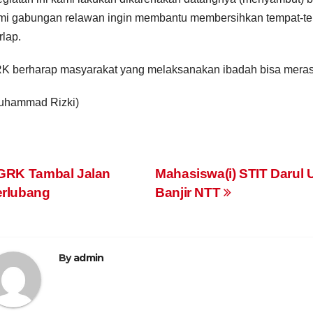
mi gabungan relawan ingin membantu membersihkan tempat-te
rlap.
K berharap masyarakat yang melaksanakan ibadah bisa mera
uhammad Rizki)
ost
GRK Tambal Jalan
Mahasiswa(i) STIT Darul
rlubang
Banjir NTT
avigation
By
admin