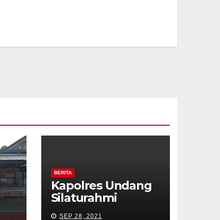
BERITA
Kapolres Undang
Silaturahmi
a
Wartawan
SEP 28, 2021