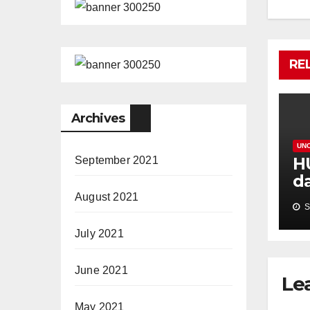
RE
Archives
UN
HU
September 2021
d
P
August 2021
S
July 2021
June 2021
Le
May 2021