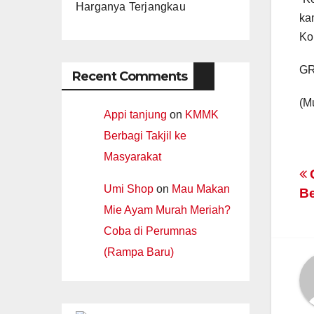
Harganya Terjangkau
ka
Ko
GR
Recent Comments
(M
Appi tanjung
on
KMMK
Berbagi Takjil ke
Masyarakat
P
Umi Shop
on
Mau Makan
Be
n
Mie Ayam Murah Meriah?
Coba di Perumnas
(Rampa Baru)