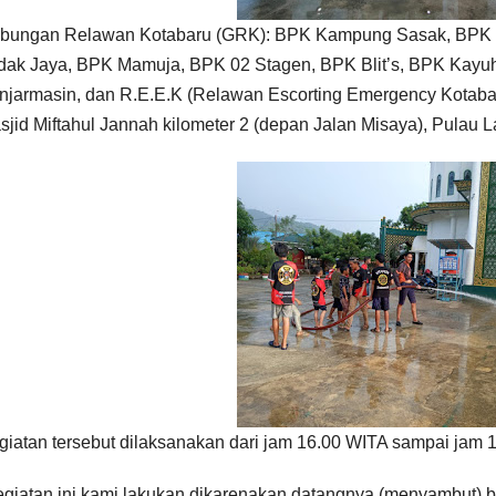
bungan Relawan Kotabaru (GRK): BPK Kampung Sasak, BPK
dak Jaya, BPK Mamuja, BPK 02 Stagen, BPK Blit’s, BPK Kayu
njarmasin, dan R.E.E.K (Relawan Escorting Emergency Kotab
sjid Miftahul Jannah kilometer 2 (depan Jalan Misaya), Pulau L
giatan tersebut dilaksanakan dari jam 16.00 WITA sampai jam 
egiatan ini kami lakukan dikarenakan datangnya (menyambut) b