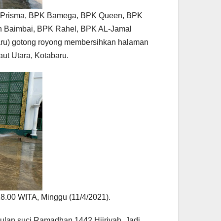
 Prisma, BPK Bamega, BPK Queen, BPK
h Baimbai, BPK Rahel, BPK AL-Jamal
aru) gotong royong membersihkan halaman
aut Utara, Kotabaru.
18.00 WITA, Minggu (11/4/2021).
ulan suci Ramadhan 1442 Hijriyah. Jadi,