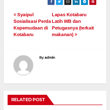
Post
Syaipul
Lapas Kotabaru
Sosialisasi Perda
Latih WB dan
navigation
Kepemudaan di
Petugasnya (terkait
Kotabaru
makanan)
By
admin
RELATED POST