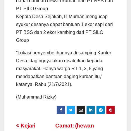
dapat bantuan hewan kurban dari PT BSS dan
PT SILO Group.
Kepala Desa Sejakah, H Murhan mengucap
syukur desanya dapat bantuan 1 ekor sapi dari
PT BSS dan 2 ekor kambing dari PT SILO
Group
“Lokasi penyembelihannya di samping Kantor
Desa, dagingnya akan disalurkan kepada
masyarakat. Hanya warga RT 1, 2, 8 yang
mendapatkan bantuan daging kurban itu,”
katanya, Rabu (21/7/2021).
(Muhammad Rizky)
Post
Kejari
Camat: (hewan