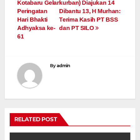
Kotabaru Gelar
kurban) Diajukan 14
navigation
Peringatan
Dibantu 13, H Murhan:
Hari Bhakti
Terima Kasih PT BSS
Adhyaksa ke-
dan PT SILO
61
By
admin
RELATED POST