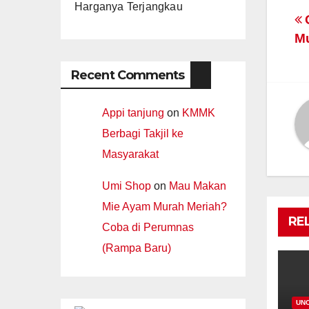
Harganya Terjangkau
P
C
Mu
n
Recent Comments
Appi tanjung
on
KMMK
Berbagi Takjil ke
Masyarakat
Umi Shop
on
Mau Makan
Mie Ayam Murah Meriah?
RE
Coba di Perumnas
(Rampa Baru)
UN