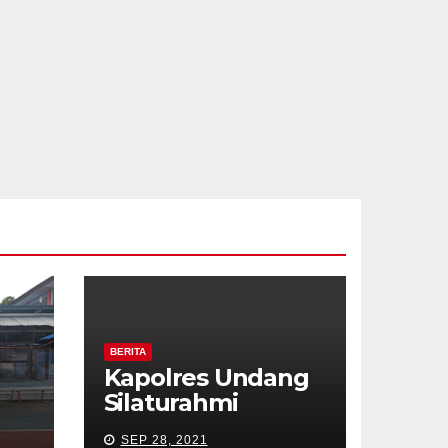
BERITA
Kapolres Undang
Silaturahmi
a
Wartawan
SEP 28, 2021