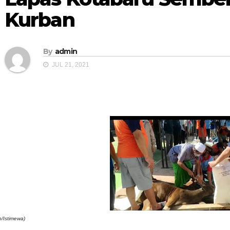
Kurban
By
admin
JUL 21, 2021
o/Istimewa)