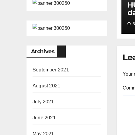
HU
d
P
S
Archives
Le
September 2021
Your 
August 2021
Com
July 2021
June 2021
May 2021