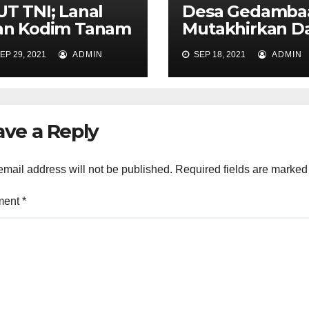
T TNI; Lanal
Desa Gedamba
an Kodim Tanam
Mutakhirkan D
ohon di Mamake
Warganya
EP 29, 2021
ADMIN
SEP 18, 2021
ADMIN
ave a Reply
email address will not be published.
Required fields are marke
ment
*