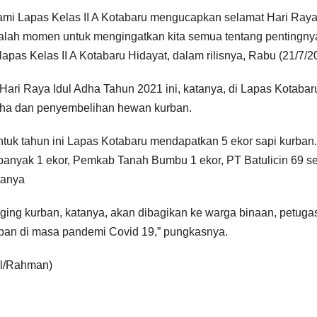
ami Lapas Kelas II A Kotabaru mengucapkan selamat Hari Raya I
alah momen untuk mengingatkan kita semua tentang pentingny
lapas Kelas II A Kotabaru Hidayat, dalam rilisnya, Rabu (21/7/2
 Hari Raya Idul Adha Tahun 2021 ini, katanya, di Lapas Kotabaru 
ha dan penyembelihan hewan kurban.
ntuk tahun ini Lapas Kotabaru mendapatkan 5 ekor sapi kurb
banyak 1 ekor, Pemkab Tanah Bumbu 1 ekor, PT Batulicin 69 se
tanya
ging kurban, katanya, akan dibagikan ke warga binaan, petugas
ban di masa pandemi Covid 19,” pungkasnya.
il/Rahman)