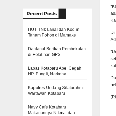
“K
Recent Posts
ad
Ka
HUT TNI; Lanal dan Kodim
Di
Tanam Pohon di Mamake
Ad
Danlanal Berikan Pembekalan
“U
di Pelatihan GPS
se
ka
Lapas Kotabaru Apel Cegah
HP, Pungli, Narkoba
Da
be
Kapolres Undang Silaturahmi
Wartawan Kotabaru
(R
Navy Cafe Kotabaru
Makanannya Nikmat dan