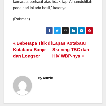
kemarau, berhasil atau tidak, tapi Alhamdulillah
pada hari ini ada hasil,” katanya.
(Rahman)
Post
Beberapa Titik di
Lapas Kotabaru
Kotabaru Banjir
Skrining TBC dan
navigation
dan Longsor
HIV WBP-nya
By
admin